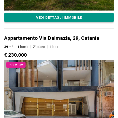
VEDI DETTAGLI IMMOBILE
Appartamento Via Dalmazia, 29, Catania
39
m²
1
locali
7°
piano
1
box
€ 230.000
PREMIUM