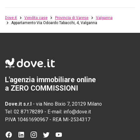
Dove.it
Vendita case
Provincia di Varese
Valganna
Appartamento Via Odoardo Tabacchi, 4, Valganna
L'agenzia immobiliare online
a ZERO COMMISSIONI
Dove.it s.r.l
-
via Nino Bixio 7, 20129 Milano
Tel:
02 87178289
-
E-mail:
info@dove.it
P.IVA
10461690967
-
REA
MI-2534317