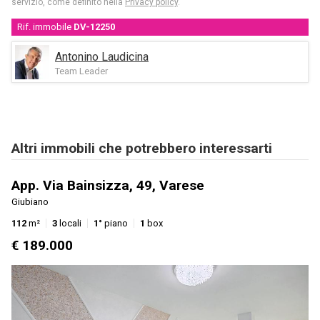
servizio, come definito nella
Privacy policy
.
Rif. immobile
DV-12250
Antonino Laudicina
Team Leader
Altri immobili che potrebbero interessarti
App. Via Bainsizza, 49, Varese
A
Giubiano
14
112
m²
3
locali
1°
piano
1
box
€
€ 189.000