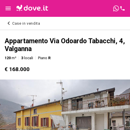
Case in vendita
Appartamento Via Odoardo Tabacchi, 4,
Valganna
120
m²
3
locali
Piano
R
€ 168.000