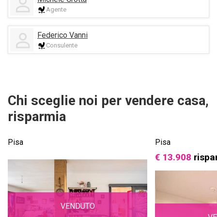
Agente
Federico Vanni
Consulente
Chi sceglie noi per vendere casa,
risparmia
Pisa
Pisa
€ 13.908
rispa
VENDUTO
V