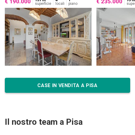
€ 190.000
€ 235.000
superficie
locali
piano
super
CASE IN VENDITA A PISA
Il nostro team a Pisa