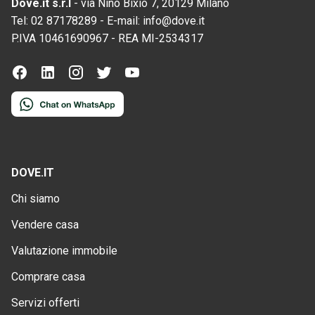
Dove.it s.r.l
-
via Nino Bixio 7, 20129 Milano
Tel:
02 87178289
-
E-mail:
info@dove.it
P.IVA
10461690967
-
REA
MI-2534317
DOVE.IT
Chi siamo
Vendere casa
Valutazione immobile
Comprare casa
Servizi offerti