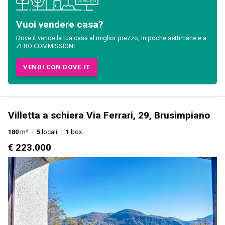
Vuoi vendere casa?
Dove.it vende la tua casa al miglior prezzo, in poche settimane e a
ZERO COMMISSIONI
VENDI CON DOVE.IT
Villetta a schiera Via Ferrari, 29, Brusimpiano
180
m²
5
locali
1
box
€ 223.000