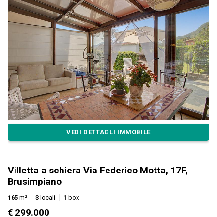
VEDI DETTAGLI IMMOBILE
Villetta a schiera Via Federico Motta, 17F,
Brusimpiano
165
m²
3
locali
1
box
€ 299.000