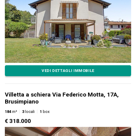
VEDI DETTAGLI IMMOBILE
Villetta a schiera Via Federico Motta, 17A,
Brusimpiano
184
m²
3
locali
1
box
€ 318.000