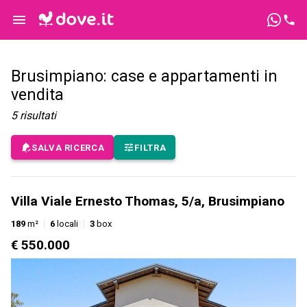
Brusimpiano: case e appartamenti in
vendita
5
risultati
SALVA RICERCA
FILTRA
Villa Viale Ernesto Thomas, 5/a, Brusimpiano
189
m²
6
locali
3
box
€ 550.000