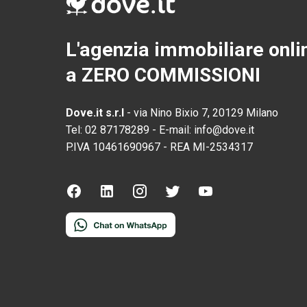
L'agenzia immobiliare onli
a ZERO COMMISSIONI
Dove.it s.r.l
-
via Nino Bixio 7, 20129 Milano
Tel:
02 87178289
-
E-mail:
info@dove.it
P.IVA
10461690967
-
REA
MI-2534317