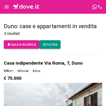
Duno: case e appartamenti in vendita
3
risultati
SALVA RICERCA
FILTRA
Casa indipendente Via Roma, 7, Duno
370
m²
13
locali
2
box
€ 75.000