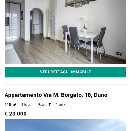
VEDI DETTAGLI IMMOBILE
Appartamento Via M. Borgato, 18, Duno
115
m²
5
locali
Piano
T
1
box
€ 20.000