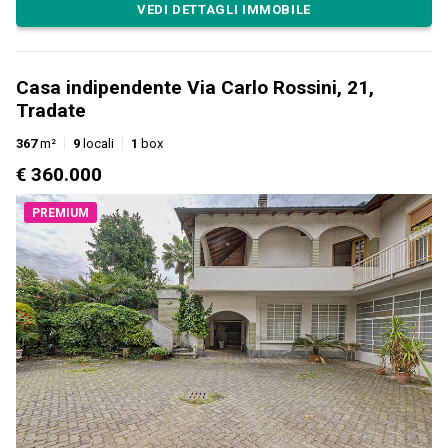
VEDI DETTAGLI IMMOBILE
Casa indipendente Via Carlo Rossini, 21,
Tradate
367
m²
9
locali
1
box
€ 360.000
PREMIUM