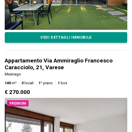
VEDI DETTAGLI IMMOBILE
Appartamento Via Ammiraglio Francesco
Caracciolo, 21, Varese
Masnago
140
m²
3
locali
1°
piano
1
box
€ 270.000
PREMIUM