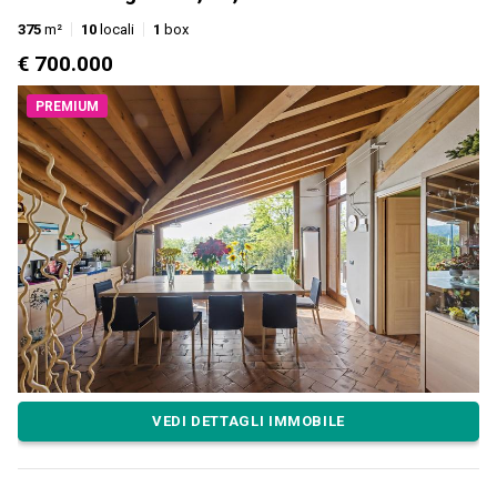
375
m²
10
locali
1
box
€ 700.000
PREMIUM
VEDI DETTAGLI IMMOBILE