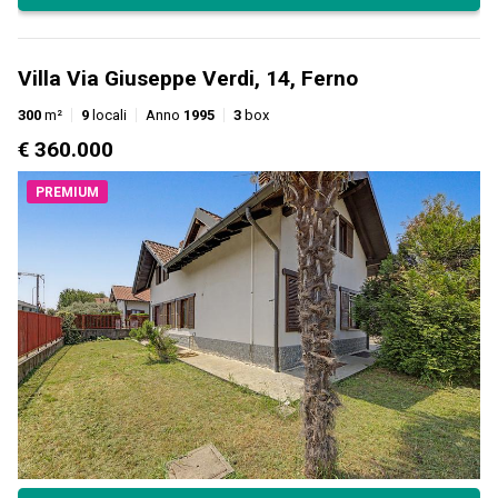
Villa Via Giuseppe Verdi, 14, Ferno
300
m²
9
locali
Anno
1995
3
box
€ 360.000
PREMIUM