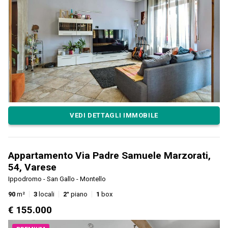
VEDI DETTAGLI IMMOBILE
Appartamento Via Padre Samuele Marzorati,
54, Varese
Ippodromo - San Gallo - Montello
90
m²
3
locali
2°
piano
1
box
€ 155.000