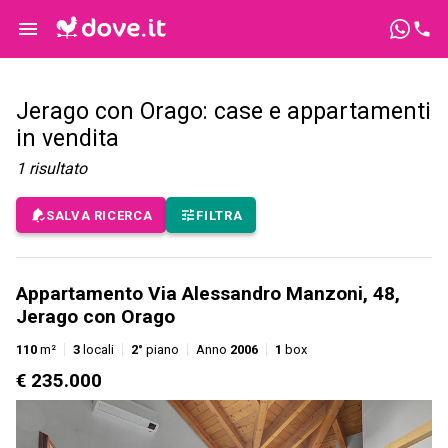
Jerago con Orago: case e appartamenti
in vendita
1
risultato
SALVA RICERCA
FILTRA
Appartamento Via Alessandro Manzoni, 48,
Jerago con Orago
110
m²
3
locali
2°
piano
Anno
2006
1
box
€ 235.000