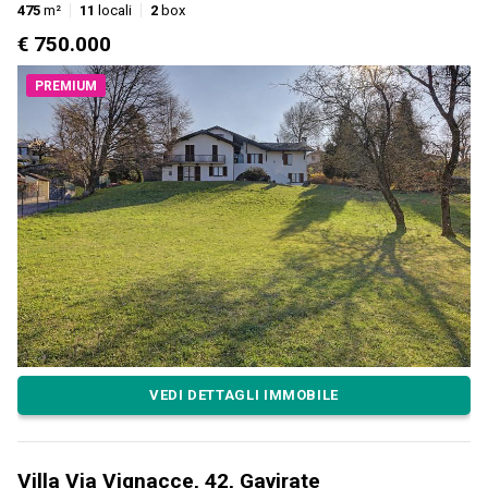
475
m²
11
locali
2
box
€ 750.000
PREMIUM
VEDI DETTAGLI IMMOBILE
Villa Via Vignacce, 42, Gavirate