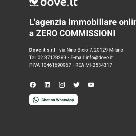
L'agenzia immobiliare onli
a ZERO COMMISSIONI
Dove.it s.r.l
-
via Nino Bixio 7, 20129 Milano
Tel:
02 87178289
-
E-mail:
info@dove.it
P.IVA
10461690967
-
REA
MI-2534317