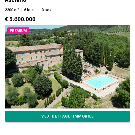
2200
m²
6
locali
3
box
€ 5.600.000
PREMIUM
VEDI DETTAGLI IMMOBILE