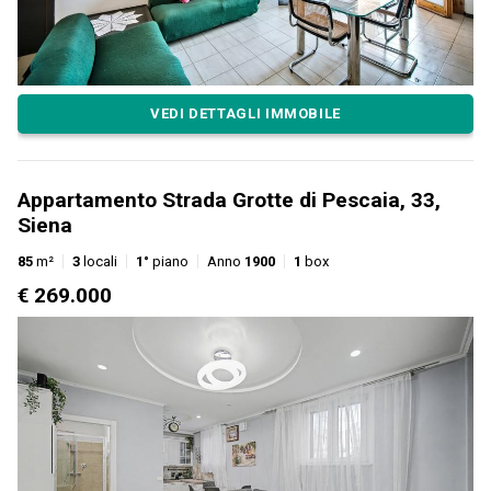
VEDI DETTAGLI IMMOBILE
Appartamento Strada Grotte di Pescaia, 33,
Siena
85
m²
3
locali
1°
piano
Anno
1900
1
box
€ 269.000