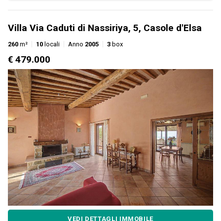
Villa Via Caduti di Nassiriya, 5, Casole d'Elsa
260
m²
10
locali
Anno
2005
3
box
€ 479.000
VEDI DETTAGLI IMMOBILE