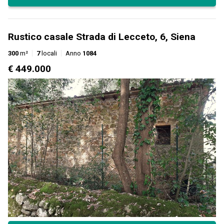
Rustico casale Strada di Lecceto, 6, Siena
300
m²
7
locali
Anno
1084
€ 449.000