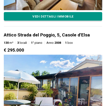
VEDI DETTAGLI IMMOBILE
Attico Strada del Poggio, 5, Casole d'Elsa
130
m²
3
locali
1°
piano
Anno
2008
1
box
€ 295.000