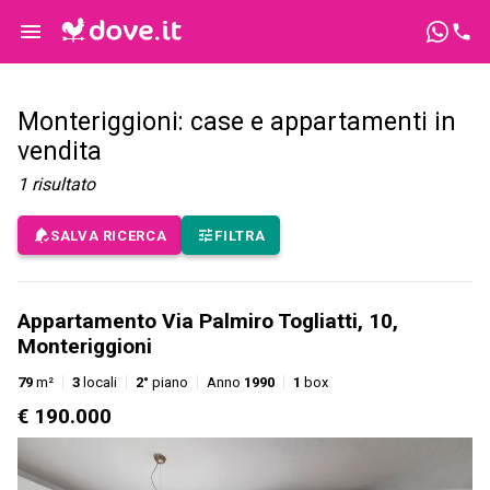
Monteriggioni: case e appartamenti in
vendita
1
risultato
SALVA RICERCA
FILTRA
Appartamento Via Palmiro Togliatti, 10,
Monteriggioni
79
m²
3
locali
2°
piano
Anno
1990
1
box
€ 190.000