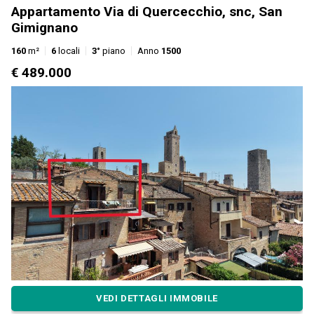
Appartamento Via di Quercecchio, snc, San
Gimignano
160
m²
6
locali
3°
piano
Anno
1500
€ 489.000
VEDI DETTAGLI IMMOBILE