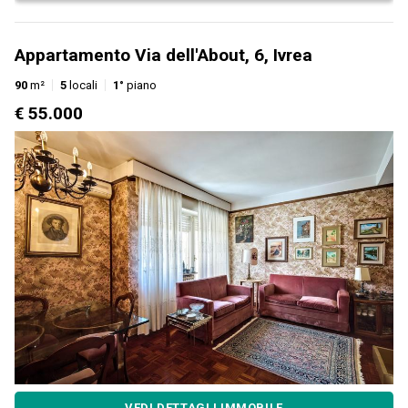
Appartamento Via dell'About, 6, Ivrea
90
m²
5
locali
1°
piano
€ 55.000
VEDI DETTAGLI IMMOBILE