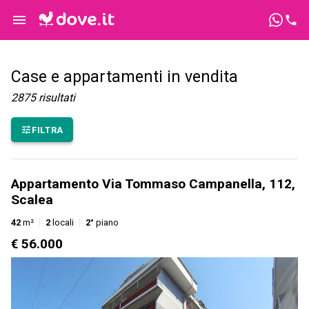
Case e appartamenti in vendita
2875
risultati
FILTRA
Appartamento Via Tommaso Campanella, 112,
Scalea
42
m²
2
locali
2°
piano
€ 56.000