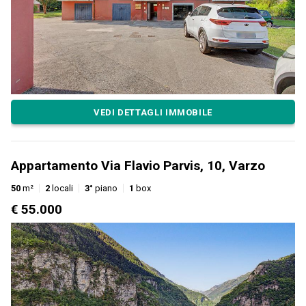
VEDI DETTAGLI IMMOBILE
Appartamento Via Flavio Parvis, 10, Varzo
50
m²
2
locali
3°
piano
1
box
€ 55.000