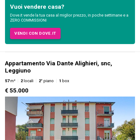
Vuoi vendere casa?
Dove.it vende la tua casa al miglior prezzo, in poche settimane e a
ZERO COMMISSIONI
VENDI CON DOVE.IT
Appartamento Via Dante Alighieri, snc,
Leggiuno
57
m²
2
locali
2°
piano
1
box
€ 55.000