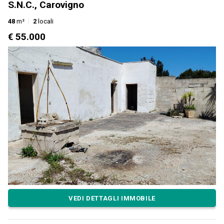
S.N.C., Carovigno
48
m²
2
locali
€ 55.000
VEDI DETTAGLI IMMOBILE