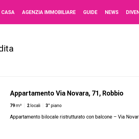
 CASA
AGENZIA IMMOBILIARE
GUIDE
NEWS
DIVE
dita
Appartamento Via Novara, 71, Robbio
79
m²
2
locali
3°
piano
Appartamento bilocale ristrutturato con balcone – Via Novar