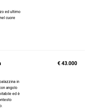
zo ed ultimo
nel cuore
a
€ 43.000
palazzina in
 con angolo
itabile ed è
ontesto
o.