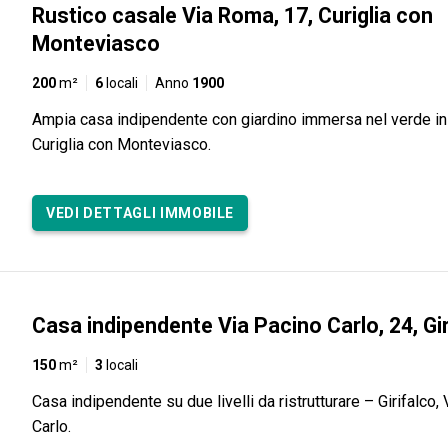
Rustico casale Via Roma, 17, Curiglia con
Monteviasco
200
m²
6
locali
Anno
1900
Ampia casa indipendente con giardino immersa nel verde in
Curiglia con Monteviasco.
VEDI DETTAGLI IMMOBILE
Casa indipendente Via Pacino Carlo, 24, Gir
150
m²
3
locali
Casa indipendente su due livelli da ristrutturare – Girifalco,
Carlo.