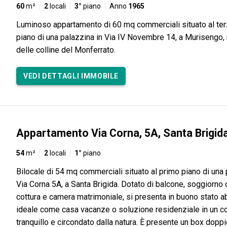
60
m²
2
locali
3°
piano
Anno
1965
Luminoso appartamento di 60 mq commerciali situato al ter
piano di una palazzina in Via IV Novembre 14, a Murisengo, 
delle colline del Monferrato.
VEDI DETTAGLI IMMOBILE
Appartamento Via Corna, 5A, Santa Brigid
54
m²
2
locali
1°
piano
Bilocale di 54 mq commerciali situato al primo piano di una 
Via Corna 5A, a Santa Brigida. Dotato di balcone, soggiorno
cottura e camera matrimoniale, si presenta in buono stato ab
ideale come casa vacanze o soluzione residenziale in un c
tranquillo e circondato dalla natura. È presente un box doppi