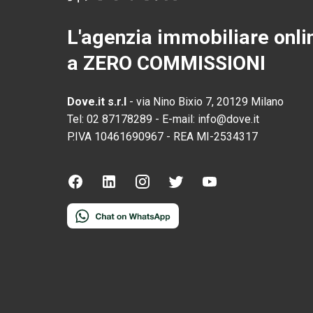
L'agenzia immobiliare onli
a ZERO COMMISSIONI
Dove.it s.r.l
-
via Nino Bixio 7, 20129 Milano
Tel:
02 87178289
-
E-mail:
info@dove.it
P.IVA
10461690967
-
REA
MI-2534317