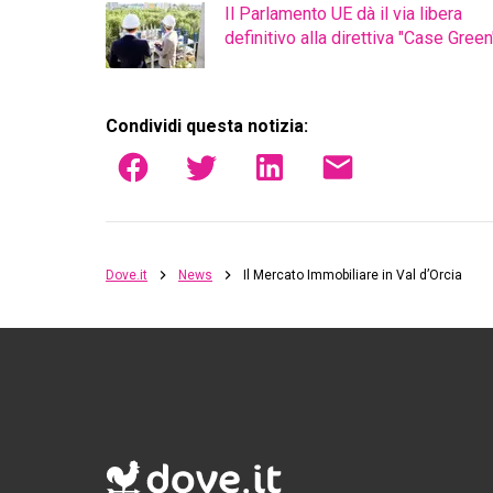
Il Parlamento UE dà il via libera
definitivo alla direttiva "Case Green
Condividi questa notizia:
Dove.it
News
Il Mercato Immobiliare in Val d’Orcia