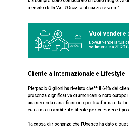
sia sempre stato considerato un bene rifugio. Al di
mercato della Val d'Orcia continua a crescere”
Vuoi vendere 
Dove.it vende la tua c
settimane e a ZERO 
Clientela Internazionale e Lifestyle
Pierpaolo Giglioni ha rivelato che** il 64% dei clie
presenza significativa di americani e nord europei. M
una seconda casa, finiscono per trasformare la loro 
cercando un
ambiente ideale per crescere i prop
“la cassa di risonanza che l'Unesco ha dato a ques