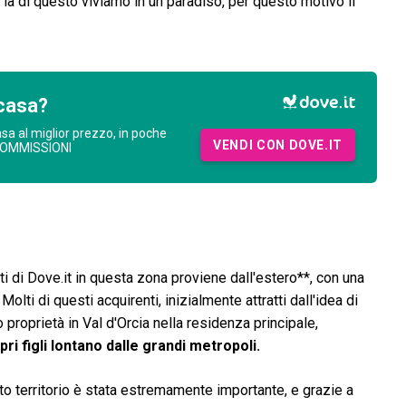
 là di questo viviamo in un paradiso, per questo motivo il
casa?
asa al miglior prezzo, in poche
VENDI CON DOVE.IT
COMMISSIONI
nti di Dove.it in questa zona proviene dall'estero**, con una
olti di questi acquirenti, inizialmente attratti dall'idea di
proprietà in Val d'Orcia nella residenza principale,
ri figli lontano dalle grandi metropoli.
to territorio è stata estremamente importante, e grazie a