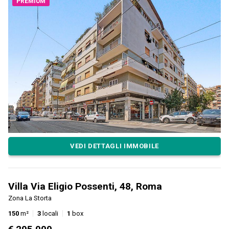
PREMIUM
VEDI DETTAGLI IMMOBILE
Villa Via Eligio Possenti, 48, Roma
Zona La Storta
150
m²
3
locali
1
box