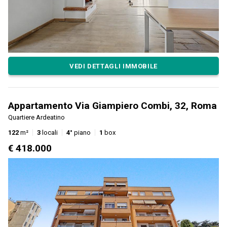
VEDI DETTAGLI IMMOBILE
Appartamento Via Giampiero Combi, 32, Roma
Quartiere Ardeatino
122
m²
3
locali
4°
piano
1
box
€ 418.000