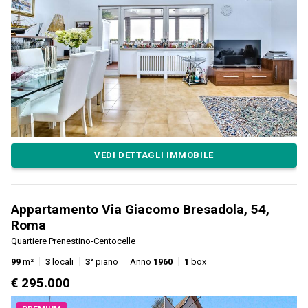
VEDI DETTAGLI IMMOBILE
Appartamento Via Giacomo Bresadola, 54,
Roma
Quartiere Prenestino-Centocelle
99
m²
3
locali
3°
piano
Anno
1960
1
box
€ 295.000