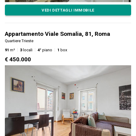
VEDI DETTAGLI IMMOBILE
Appartamento Viale Somalia, 81, Roma
Quartiere Trieste
91
m²
3
locali
4°
piano
1
box
€ 450.000