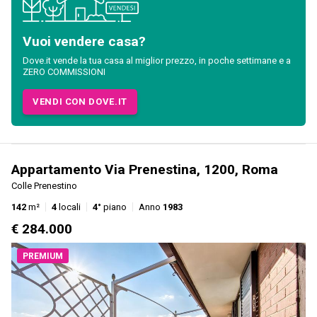
Vuoi vendere casa?
Dove.it vende la tua casa al miglior prezzo, in poche settimane e a
ZERO COMMISSIONI
VENDI CON DOVE.IT
Appartamento Via Prenestina, 1200, Roma
Colle Prenestino
142
m²
4
locali
4°
piano
Anno
1983
€ 284.000
PREMIUM