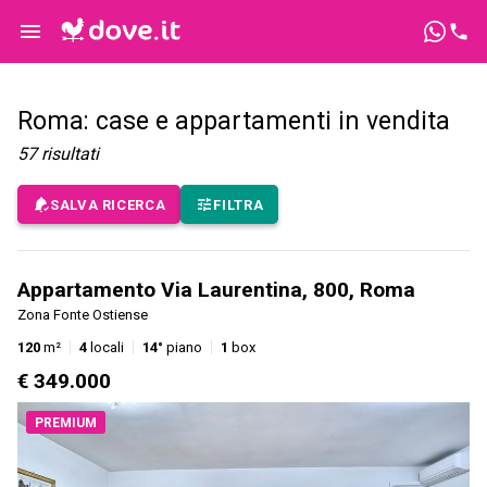
Roma: case e appartamenti in vendita
57
risultati
SALVA RICERCA
FILTRA
Appartamento Via Laurentina, 800, Roma
Zona Fonte Ostiense
120
m²
4
locali
14°
piano
1
box
€ 349.000
PREMIUM