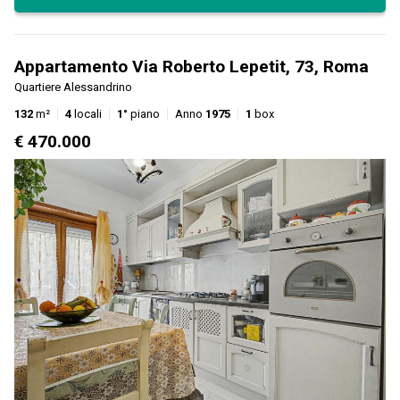
Appartamento Via Roberto Lepetit, 73, Roma
Quartiere Alessandrino
132
m²
4
locali
1°
piano
Anno
1975
1
box
€ 470.000