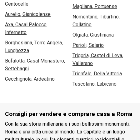
Centocelle
Magliana, Portuense
Aurelio, Gianicolense
Nomentano, Tiburtino,
Axa, Casal Palocco,
Collatino
Infernetto
Olgiata, Giustiniana
Borghesiana, Torre Angela,
Parioli, Salario
Lunghezza
Trigoria, Castel di Leva,
Bufalotta, Casal Monastero,
Vallerano
Settebagni
Trionfale, Della Vittoria
Cecchignola, Ardeatino
Tuscolano, Labicano
Consigli per vendere e comprare casa a Roma
Con la sua storia millenaria e i suoi bellissimi monumenti,
Roma è una città unica al mondo. La Capitale è un luogo
multiculturale, in cui, fra eleganti quartieri residenziali e