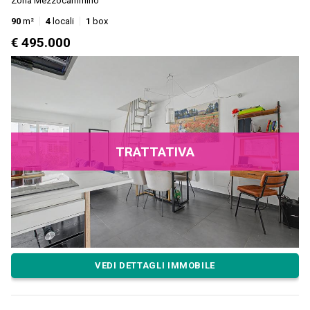
Zona Mezzocammino
90
m²
4
locali
1
box
€ 495.000
TRATTATIVA
VEDI DETTAGLI IMMOBILE