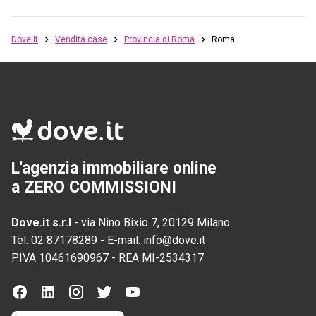
Dove.it
Vendita case
Provincia di Roma
Roma
L'agenzia immobiliare online
a ZERO COMMISSIONI
Dove.it s.r.l
-
via Nino Bixio 7, 20129 Milano
Tel:
02 87178289
-
E-mail:
info@dove.it
P.IVA
10461690967
-
REA
MI-2534317