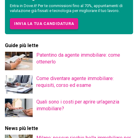
Entra in Dove.it! Per te commissioni fino al 70%, appuntamenti di
valutazione già fissati e tecnologia per migliorare il tuo lavoro.
INVIA LA TUA CANDIDATURA
Guide più lette
Patentino da agente immobiliare: come
ottenerlo
Come diventare agente immobiliare:
requisiti, corso ed esame
Quali sono i costi per aprire un’agenzia
immobiliare?
News più lette
Milano: nessun rischio bolla immobiliare per