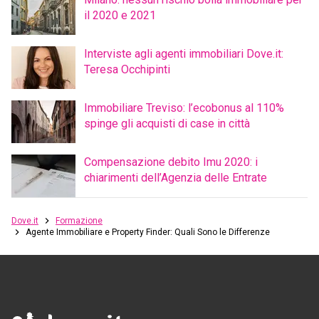
il 2020 e 2021
Interviste agli agenti immobiliari Dove.it:
Teresa Occhipinti
Immobiliare Treviso: l’ecobonus al 110%
spinge gli acquisti di case in città
Compensazione debito Imu 2020: i
chiarimenti dell’Agenzia delle Entrate
Dove.it
Formazione
Agente Immobiliare e Property Finder: Quali Sono le Differenze