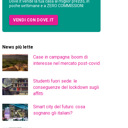
Dove.it vende la tua casa al miglior prezzo, in
poche settimane e a ZERO COMMISSIONI
VENDI CON DOVE.IT
News più lette
Case in campagna: boom di
interesse nel mercato post-covid
Studenti fuori sede: le
conseguenze del lockdown sugli
affitti
Smart city del futuro: cosa
sognano gli italiani?