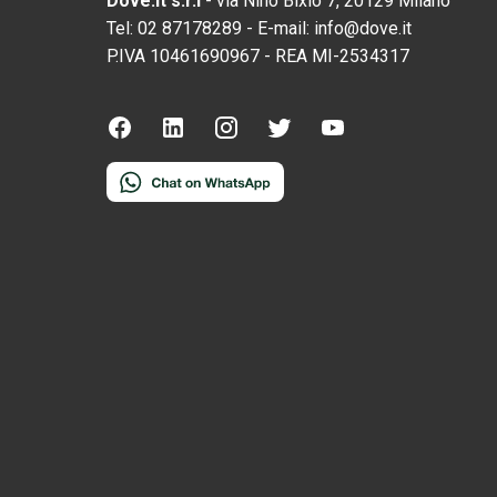
Dove.it s.r.l
-
via Nino Bixio 7, 20129 Milano
Tel:
02 87178289
-
E-mail:
info@dove.it
P.IVA
10461690967
-
REA
MI-2534317