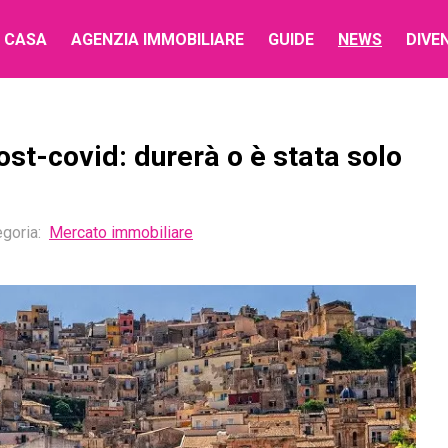
 CASA
AGENZIA IMMOBILIARE
GUIDE
NEWS
DIVE
st-covid: durerà o è stata solo
goria:
Mercato immobiliare