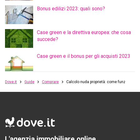
Bonus edilizi 2023: quali sono?
Case green e la direttiva europea: che cosa
succede?
Case green e il bonus per gli acquisti 2023
Dove.it
Guide
Comprare
Calcolo nuda proprietà: come funziona
L'agenzia immobiliare online