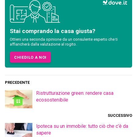
Stai comprando la casa giusta?
Ottieni una seconda opinione da un consulente esperto che ti
affiancherà dalla valutazione al rogito.
CHIEDILO A NOI
PRECEDENTE
Ristrutturazione green: rendere casa
ecosostenibile
SUCCESSIVO
Ipoteca su un immobile: tutto ciò che c’è da
sapere