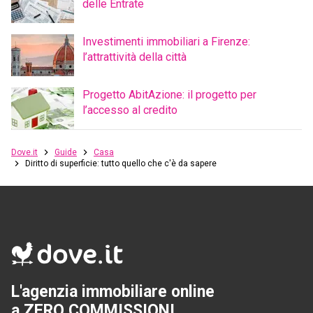
delle Entrate
Investimenti immobiliari a Firenze:
l’attrattività della città
Progetto AbitAzione: il progetto per
l’accesso al credito
Dove.it
Guide
Casa
Diritto di superficie: tutto quello che c'è da sapere
L'agenzia immobiliare online
a ZERO COMMISSIONI