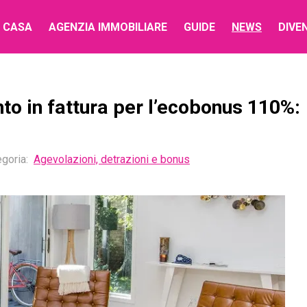
 CASA
AGENZIA IMMOBILIARE
GUIDE
NEWS
DIVE
to in fattura per l’ecobonus 110%:
goria:
Agevolazioni, detrazioni e bonus