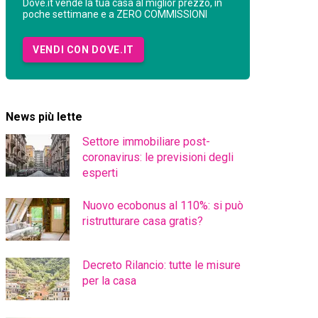
Dove.it vende la tua casa al miglior prezzo, in
poche settimane e a ZERO COMMISSIONI
VENDI CON DOVE.IT
News più lette
Settore immobiliare post-
coronavirus: le previsioni degli
esperti
Nuovo ecobonus al 110%: si può
ristrutturare casa gratis?
Decreto Rilancio: tutte le misure
per la casa