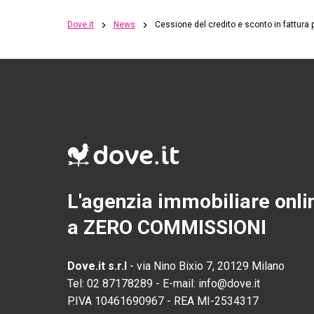
Dove.it
News
Cessione del credito e sconto in fattur
L'agenzia immobiliare onli
a ZERO COMMISSIONI
Dove.it s.r.l
-
via Nino Bixio 7, 20129 Milano
Tel:
02 87178289
-
E-mail:
info@dove.it
P.IVA
10461690967
-
REA
MI-2534317