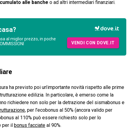
ccumulato alle banche
o ad altri intermediari finanziari.
casa?
asa al miglior prezzo, in poche
VENDI CON DOVE.IT
COMMISSIONI
liare
esura ha previsto poi un’importante novità rispetto alle prime
strutturazione edilizia. In particolare, è emerso come la
ranno richiedere non solo per la detrazione del sismabonus e
trutturazione
, per l’ecobonus al 50% (ancora valido per
ecobonus al 110% può essere richiesto solo per lo
e per il
bonus facciate
al 90%.