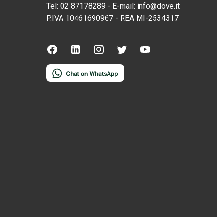
Tel:
02 87178289
-
E-mail:
info@dove.it
P.IVA
10461690967
-
REA
MI-2534317