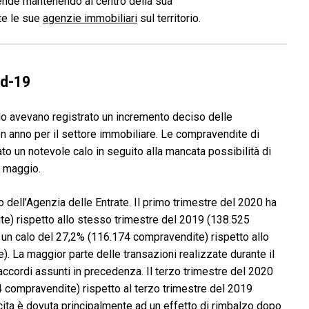
ende mantenendo al centro della sua
ite le sue
agenzie immobiliari
sul territorio.
id-19
io avevano registrato un incremento deciso delle
 anno per il settore immobiliare. Le compravendite di
ato un notevole calo in seguito alla mancata possibilità di
e maggio.
to dell’Agenzia delle Entrate. Il primo trimestre del 2020 ha
te) rispetto allo stesso trimestre del 2019 (138.525
 un calo del 27,2% (116.174 compravendite) rispetto allo
 La maggior parte delle transazioni realizzate durante il
accordi assunti in precedenza. Il terzo trimestre del 2020
4 compravendite) rispetto al terzo trimestre del 2019
ita è dovuta principalmente ad un effetto di rimbalzo dopo