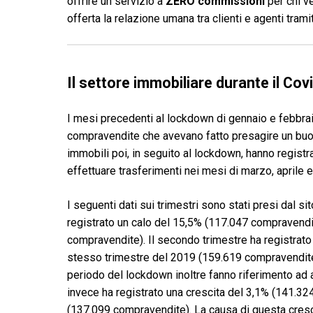
offrire un servizio a
ZERO commissioni
per chi v
offerta la relazione umana tra clienti e agenti tram
Il settore immobiliare durante il Cov
I mesi precedenti al lockdown di gennaio e febbra
compravendite che avevano fatto presagire un buon
immobili poi, in seguito al lockdown, hanno registr
effettuare trasferimenti nei mesi di marzo, aprile 
I seguenti dati sui trimestri sono stati presi dal si
registrato un calo del 15,5% (117.047 compravendi
compravendite). Il secondo trimestre ha registrato
stesso trimestre del 2019 (159.619 compravendite).
periodo del lockdown inoltre fanno riferimento ad 
invece ha registrato una crescita del 3,1% (141.32
(137.099 compravendite). La causa di questa cresc