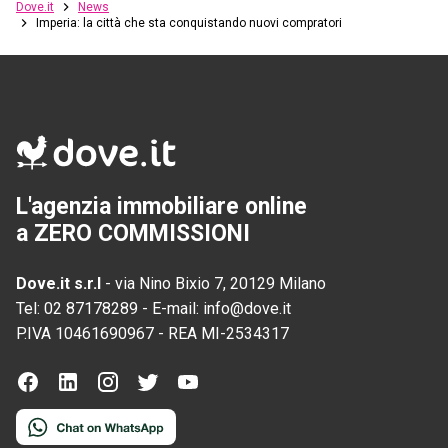
Dove.it
News
Imperia: la città che sta conquistando nuovi compratori
L'agenzia immobiliare online
a ZERO COMMISSIONI
Dove.it s.r.l
-
via Nino Bixio 7, 20129 Milano
Tel:
02 87178289
-
E-mail:
info@dove.it
P.IVA
10461690967
-
REA
MI-2534317