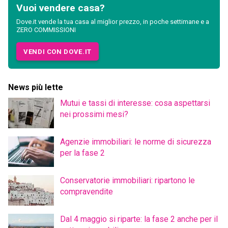
Vuoi vendere casa?
Dove.it vende la tua casa al miglior prezzo, in poche settimane e a
ZERO COMMISSIONI
VENDI CON DOVE.IT
News più lette
Mutui e tassi di interesse: cosa aspettarsi
nei prossimi mesi?
Agenzie immobiliari: le norme di sicurezza
per la fase 2
Conservatorie immobiliari: ripartono le
compravendite
Dal 4 maggio si riparte: la fase 2 anche per il