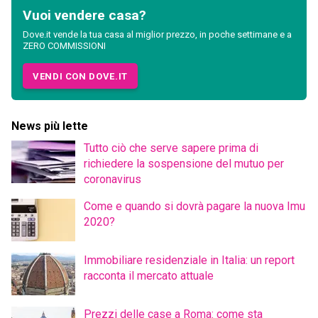
Vuoi vendere casa?
Dove.it vende la tua casa al miglior prezzo, in poche settimane e a
ZERO COMMISSIONI
VENDI CON DOVE.IT
News più lette
Tutto ciò che serve sapere prima di
richiedere la sospensione del mutuo per
coronavirus
Come e quando si dovrà pagare la nuova Imu
2020?
Immobiliare residenziale in Italia: un report
racconta il mercato attuale
Prezzi delle case a Roma: come sta