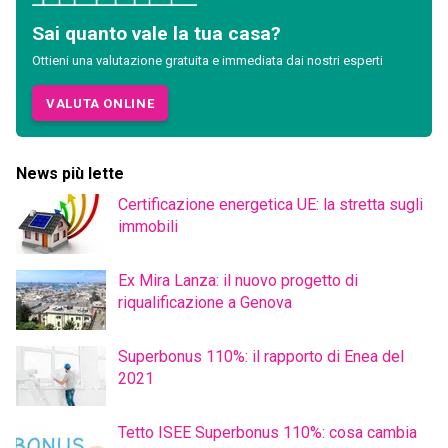
Sai quanto vale la tua casa?
Ottieni una valutazione gratuita e immediata dai nostri esperti
VALUTA ONLINE
News più lette
Certificazione energetica UE: la stretta sugli
immobili
Ex Mira Lanza: il nuovo progetto di
riqualificazione a Genova
Superbonus 110%: il rapporto di Enea del
2021
Tetto ISEE Superbonus 110%: cosa cambia