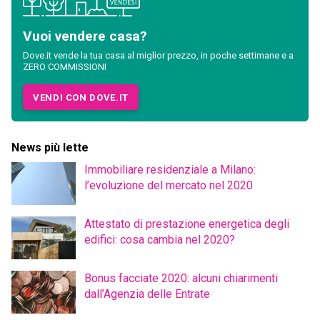
Vuoi vendere casa?
Dove.it vende la tua casa al miglior prezzo, in poche settimane e a
ZERO COMMISSIONI
VENDI CON DOVE.IT
News più lette
Immobiliare residenziale a Milano:
l’evoluzione del mercato nel 2020
Attestato di prestazione energetica degli
edifici: cosa cambia nel 2020?
Bonus facciate 2020: alcuni chiarimenti
dall’Agenzia delle Entrate