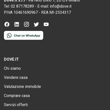
Dove.it s.r.l
-
via Nino Bixio 7, 20129 Milano
Tel:
02 87178289
-
E-mail:
info@dove.it
P.IVA
10461690967
-
REA
MI-2534317
DOVE.IT
Chi siamo
Vendere casa
Valutazione immobile
Comprare casa
Servizi offerti