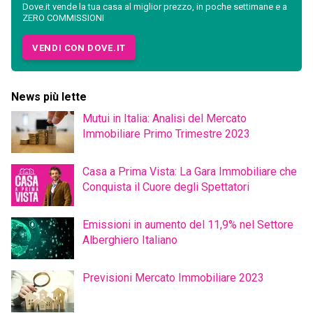
Dove.it vende la tua casa al miglior prezzo, in poche settimane e a
ZERO COMMISSIONI
VENDI CON DOVE.IT
News più lette
Mutui in Italia: Analisi del Mercato
Immobiliare Primo Trimestre 2023
Casa a Prima Vista: La Gara Immobiliare che
Conquista il Cuore degli Spettatori
Emissioni in aumento del 11,9% nel Settore
Alberghiero Italiano
Previsioni Mercato Immobiliare 2023