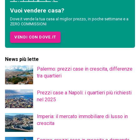
Vuoi vendere casa?
Dove.it vende la tua casa al miglior prezzo, in poche settimane e a
ZERO COMMISSIONI
VENDI CON DOVE.IT
News più lette
Palermo: prezzi case in crescita, differenze
tra quartieri
Prezzi case a Napoli: i quartieri più richiesti
nel 2025
Imperia: il mercato immobiliare di lusso in
crescita