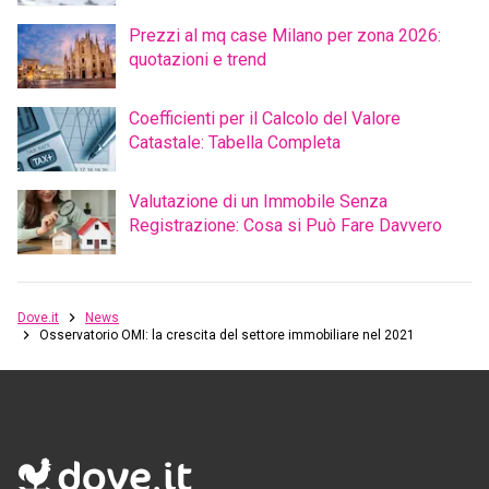
Prezzi al mq case Milano per zona 2026:
quotazioni e trend
Coefficienti per il Calcolo del Valore
Catastale: Tabella Completa
Valutazione di un Immobile Senza
Registrazione: Cosa si Può Fare Davvero
Dove.it
News
Osservatorio OMI: la crescita del settore immobiliare nel 2021