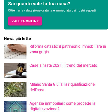
Sai quanto vale la tua casa?
Ottieni una valutazione gratuita e immediata dai nostri esperti
VALUTA ONLINE
News più lette
Riforma catasto: il patrimonio immobiliare in
zona grigia
Case all’asta 2021: il trend del mercato
Milano Santa Giulia: la riqualificazione
dell’area
Agenzie immobiliari: come procede la
digitalizzazione?