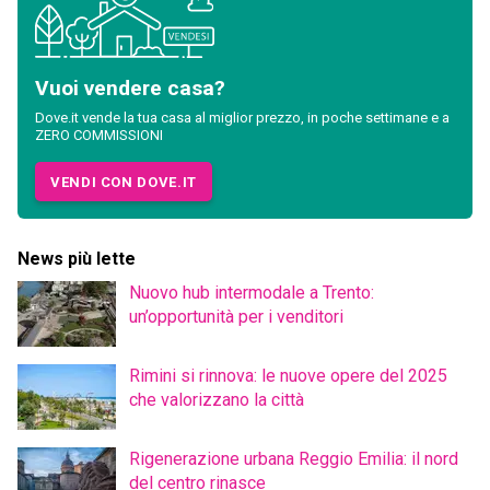
Vuoi vendere casa?
Dove.it vende la tua casa al miglior prezzo, in poche settimane e a
ZERO COMMISSIONI
VENDI CON DOVE.IT
News più lette
Nuovo hub intermodale a Trento:
un’opportunità per i venditori
Rimini si rinnova: le nuove opere del 2025
che valorizzano la città
Rigenerazione urbana Reggio Emilia: il nord
del centro rinasce