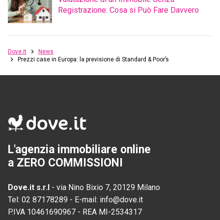
Registrazione: Cosa si Può Fare Davvero
Dove.it
News
Prezzi case in Europa: la previsione di Standard & Poor’s
L'agenzia immobiliare online
a ZERO COMMISSIONI
Dove.it s.r.l
-
via Nino Bixio 7, 20129 Milano
Tel:
02 87178289
-
E-mail:
info@dove.it
P.IVA
10461690967
-
REA
MI-2534317