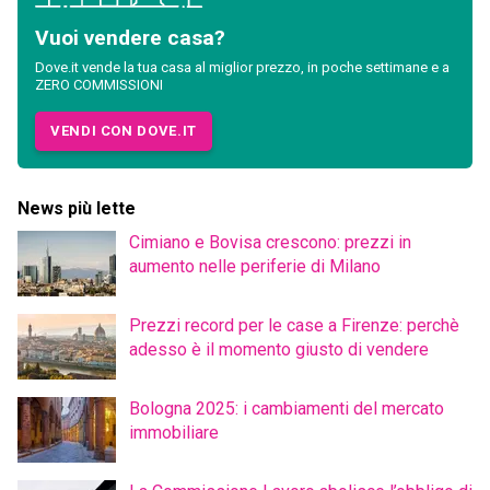
Vuoi vendere casa?
Dove.it vende la tua casa al miglior prezzo, in poche settimane e a
ZERO COMMISSIONI
VENDI CON DOVE.IT
News più lette
Cimiano e Bovisa crescono: prezzi in
aumento nelle periferie di Milano
Prezzi record per le case a Firenze: perchè
adesso è il momento giusto di vendere
Bologna 2025: i cambiamenti del mercato
immobiliare