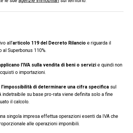
ite le sue
agenzie immobiliari
sul territorio.
vo all’
articolo 119 del Decreto Rilancio
e riguarda il
sso al Superbonus 110%.
pplicano l’IVA sulla vendita di beni o servizi
e quindi non
quisti o importazioni.
a
l’impossibilità di determinare una cifra specifica
sul
 indetraibile su base pro-rata viene definita solo a fine
ato il calcolo.
na singola impresa effettua operazioni esenti da IVA che
proporzionale alle operazioni imponibili.