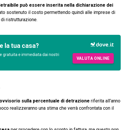
ndetraibile può essere inserita nella dichiarazione dei
tato sostenuto il costo permettendo quindi alle imprese di
di ristrutturazione.
e la tua casa?
e gratuita e immediata dai nostri
VALUTA ONLINE
a
ovvisorio sulla percentuale di detrazione
riferita all’anno
oco realizzeranno una stima che verrà confrontata con il
presa
per procedere con lo sconto in fattura, ma questo non