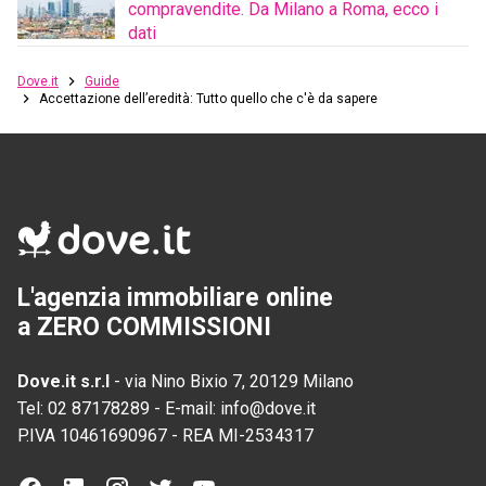
compravendite. Da Milano a Roma, ecco i
dati
Dove.it
Guide
Accettazione dell’eredità: Tutto quello che c'è da sapere
L'agenzia immobiliare online
a ZERO COMMISSIONI
Dove.it s.r.l
-
via Nino Bixio 7, 20129 Milano
Tel:
02 87178289
-
E-mail:
info@dove.it
P.IVA
10461690967
-
REA
MI-2534317