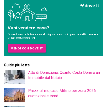
Vuoi vendere casa?
Dove.it vende la tua casa al miglior prezzo, in poche settimane e a
ZERO COMMISSIONI
VENDI CON DOVE.IT
Guide più lette
Atto di Donazione: Quanto Costa Donare un
Immobile dal Notaio
Prezzi al mq case Milano per zona 2026:
quotazioni e trend