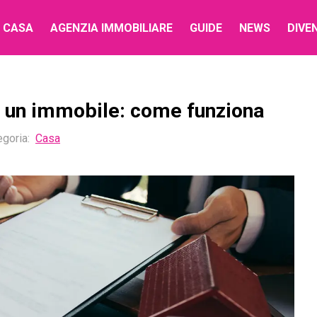
 CASA
AGENZIA IMMOBILIARE
GUIDE
NEWS
DIVE
i un immobile: come funziona
egoria
:
Casa