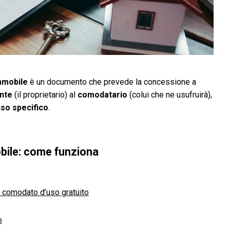
immobile
è un documento che prevede la concessione a
nte
(il proprietario) al
comodatario
(colui che ne usufruirà),
uso specifico
.
bile: come funziona
n comodato d’uso gratuito
o