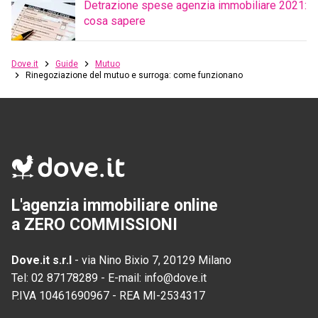
Detrazione spese agenzia immobiliare 2021:
cosa sapere
Dove.it
Guide
Mutuo
Rinegoziazione del mutuo e surroga: come funzionano
L'agenzia immobiliare online
a ZERO COMMISSIONI
Dove.it s.r.l
-
via Nino Bixio 7, 20129 Milano
Tel:
02 87178289
-
E-mail:
info@dove.it
P.IVA
10461690967
-
REA
MI-2534317