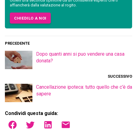
Ottieni una seconda opinione da un consulente esperto che ti
affiancherà dalla valutazione al rogito.
CHIEDILO A NOI
PRECEDENTE
Dopo quanti anni si puo vendere una casa
donata?
SUCCESSIVO
Cancellazione ipoteca: tutto quello che c’è da
sapere
Condividi questa guida: