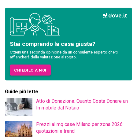
Stai comprando la casa giusta?
Ottieni una seconda opinione da un consulente esperto che ti
affiancherà dalla valutazione al rogito.
CHIEDILO A NOI
Guide più lette
Atto di Donazione: Quanto Costa Donare un
Immobile dal Notaio
Prezzi al mq case Milano per zona 2026:
quotazioni e trend