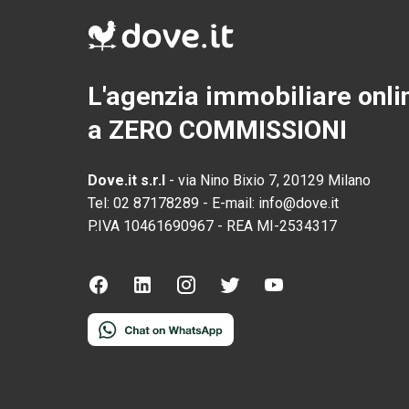
L'agenzia immobiliare onli
a ZERO COMMISSIONI
Dove.it s.r.l
-
via Nino Bixio 7, 20129 Milano
Tel:
02 87178289
-
E-mail:
info@dove.it
P.IVA
10461690967
-
REA
MI-2534317