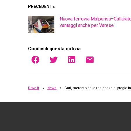
PRECEDENTE
Nuova ferrovia Malpensa–Gallarate
vantaggi anche per Varese
Condividi questa notizia:
Dove.it
News
Bari, mercato delle residenze di pregio 