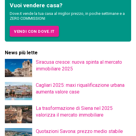
Vuoi vendere casa?
Dove.it vende la tua casa al miglior prezzo, in poche settimane e a
ZERO COMMISSIONI
VENDI CON DOVE.IT
News più lette
Siracusa cresce: nuova spinta al mercato
immobiliare 2025
Cagliari 2025: maxi riqualificazione urbana
aumenta valore case
La trasformazione di Siena nel 2025
valorizza il mercato immobiliare
Quotazioni Savona: prezzo medio stabile