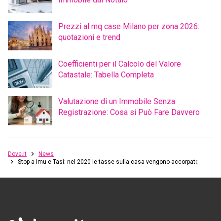
Prezzi al mq case Milano per zona 2026:
quotazioni e trend
Coefficienti per il Calcolo del Valore
Catastale: Tabella Completa
Valutazione di un Immobile Senza
Registrazione: Cosa si Può Fare Davvero
Dove.it
News
Stop a Imu e Tasi: nel 2020 le tasse sulla casa vengono accorpate in un’i