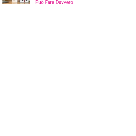
Può Fare Davvero
Stai comprando la casa
giusta?
Ottieni una seconda opinione da un
consulente esperto che ti affiancherà dalla
valutazione al rogito.
CHIEDILO A NOI