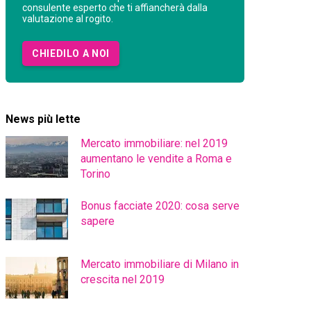
consulente esperto che ti affiancherà dalla
valutazione al rogito.
CHIEDILO A NOI
News più lette
Mercato immobiliare: nel 2019
aumentano le vendite a Roma e
Torino
Bonus facciate 2020: cosa serve
sapere
Mercato immobiliare di Milano in
crescita nel 2019