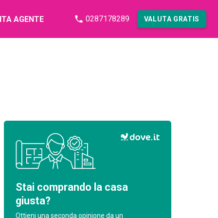
0287178289
NTA AGENTE
VALUTA GRATIS
Stai comprando la casa
giusta?
Ottieni una seconda opinione da un