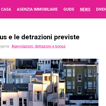
 CASA
AGENZIA IMMOBILIARE
GUIDE
NEWS
DIVE
us e le detrazioni previste
goria:
Agevolazioni, detrazioni e bonus