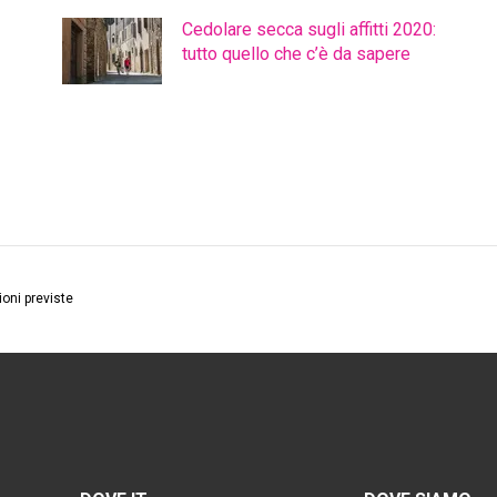
Cedolare secca sugli affitti 2020:
tutto quello che c’è da sapere
ioni previste