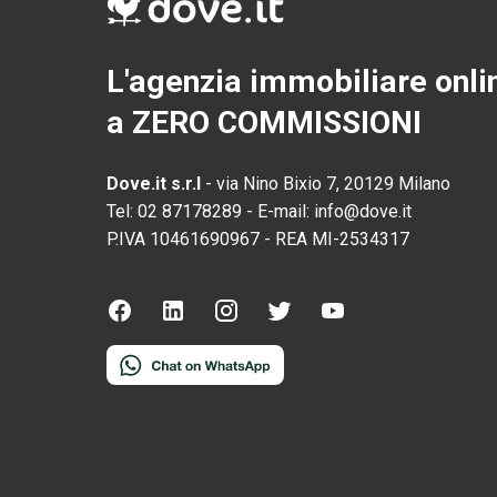
L'agenzia immobiliare onli
a ZERO COMMISSIONI
Dove.it s.r.l
-
via Nino Bixio 7, 20129 Milano
Tel:
02 87178289
-
E-mail:
info@dove.it
P.IVA
10461690967
-
REA
MI-2534317