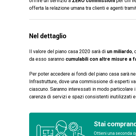
offrire un servizio a
ZERO commissioni
per chi v
offerta la relazione umana tra clienti e agenti tram
Nel dettaglio
Il valore del piano casa 2020 sarà di
un miliardo
, 
da esso saranno
cumulabili con altre misure a 
Per poter accedere ai fondi del piano casa sarà n
Infrastrutture, dove una commissione di esperti val
ciascuno. Saranno interessati in modo particolare 
carenza di servizi e spazi consistenti inutilizzati e 
Stai comprand
Ottieni una seconda o