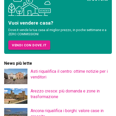
Vuoi vendere casa?
Dove.it vende la tua casa al miglior prezzo, in poche settimane e a
ZERO COMMISSIONI
VENDI CON DOVE.IT
News più lette
Asti riqualifica il centro: ottime notizie per i
venditori
Arezzo cresce: più domanda e zone in
trasformazione
Ancona riqualifica i borghi: valore case in