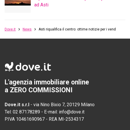
ad Asti
Dove.it
News
Asti riqualifica il centro: ottime notizie per i venditori
L'agenzia immobiliare online
a ZERO COMMISSIONI
Dove.it s.r.l
-
via Nino Bixio 7, 20129 Milano
Tel:
02 87178289
-
E-mail:
info@dove.it
P.IVA
10461690967
-
REA
MI-2534317