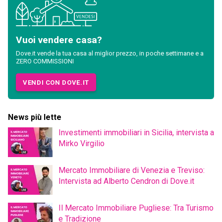
Vuoi vendere casa?
Dove.it vende la tua casa al miglior prezzo, in poche settimane e a
ZERO COMMISSIONI
VENDI CON DOVE.IT
News più lette
Investimenti immobiliari in Sicilia, intervista a
Mirko Virgilio
Mercato Immobiliare di Venezia e Treviso:
Intervista ad Alberto Cendron di Dove.it
Il Mercato Immobiliare Pugliese: Tra Turismo
e Tradizione