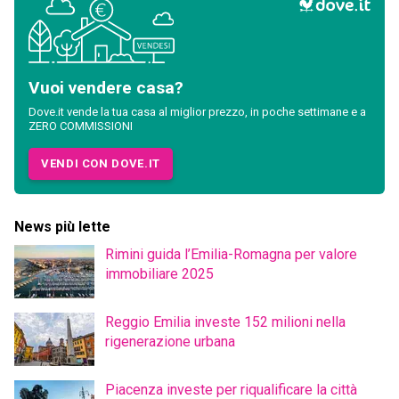
Vuoi vendere casa?
Dove.it vende la tua casa al miglior prezzo, in poche settimane e a
ZERO COMMISSIONI
VENDI CON DOVE.IT
News più lette
Rimini guida l’Emilia-Romagna per valore
immobiliare 2025
Reggio Emilia investe 152 milioni nella
rigenerazione urbana
Piacenza investe per riqualificare la città