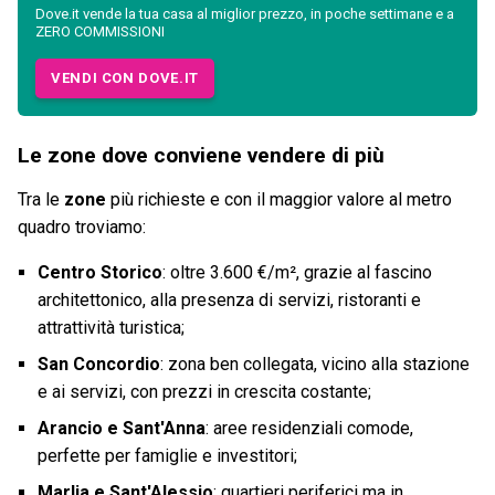
Dove.it vende la tua casa al miglior prezzo, in poche settimane e a
ZERO COMMISSIONI
VENDI CON DOVE.IT
Le zone dove conviene vendere di più
Tra le
zone
più richieste e con il maggior valore al metro
quadro troviamo:
Centro Storico
: oltre 3.600 €/m², grazie al fascino
architettonico, alla presenza di servizi, ristoranti e
attrattività turistica;
San Concordio
: zona ben collegata, vicino alla stazione
e ai servizi, con prezzi in crescita costante;
Arancio e Sant'Anna
: aree residenziali comode,
perfette per famiglie e investitori;
Marlia e Sant'Alessio
: quartieri periferici ma in