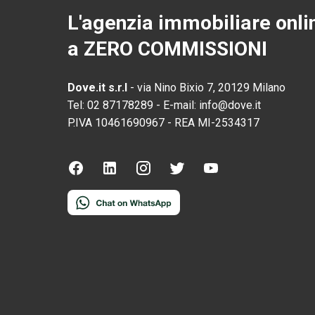
L'agenzia immobiliare onli
a ZERO COMMISSIONI
Dove.it s.r.l
-
via Nino Bixio 7, 20129 Milano
Tel:
02 87178289
-
E-mail:
info@dove.it
P.IVA
10461690967
-
REA
MI-2534317