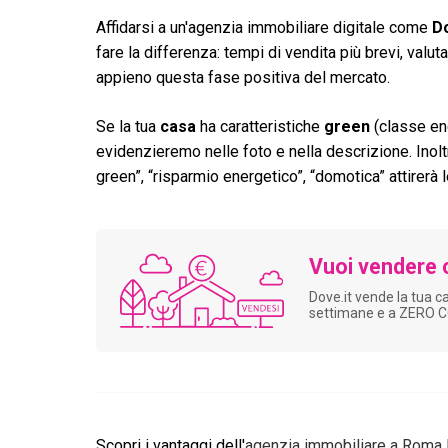
Affidarsi a un'agenzia immobiliare digitale come
Do
fare la differenza: tempi di vendita più brevi, val
appieno questa fase positiva del mercato.
Se la tua
casa
ha caratteristiche
green
(classe ene
evidenzieremo nelle foto e nella descrizione. Inol
green”, “risparmio energetico”, “domotica” attirerà l
Vuoi vendere 
Dove.it vende la tua c
settimane e a ZERO 
Scopri i vantaggi dell'
agenzia immobiliare a
Roma