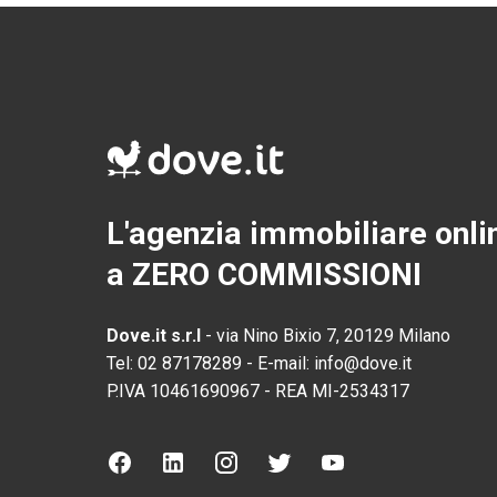
L'agenzia immobiliare onli
a ZERO COMMISSIONI
Dove.it s.r.l
-
via Nino Bixio 7, 20129 Milano
Tel:
02 87178289
-
E-mail:
info@dove.it
P.IVA
10461690967
-
REA
MI-2534317