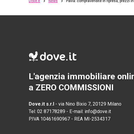
Dove.it
News
Pavia: compravendite in ripresa, prezzi 
L'agenzia immobiliare onli
a ZERO COMMISSIONI
Dove.it s.r.l
-
via Nino Bixio 7, 20129 Milano
Tel:
02 87178289
-
E-mail:
info@dove.it
P.IVA
10461690967
-
REA
MI-2534317