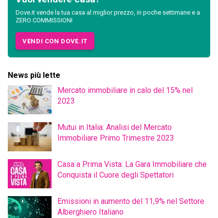
Dove.it vende la tua casa al miglior prezzo, in poche settimane e a
ZERO COMMISSIONI
VENDI CON DOVE.IT
News più lette
Mercato immobiliare in calo del 15% nel
2023
Mutui in Italia: Analisi del Mercato
Immobiliare Primo Trimestre 2023
Casa a Prima Vista: La Gara Immobiliare che
Conquista il Cuore degli Spettatori
Emissioni in aumento del 11,9% nel Settore
Alberghiero Italiano