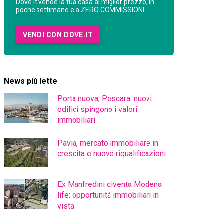
Dove.it vende la tua casa al miglior prezzo, in
poche settimane e a ZERO COMMISSIONI
VENDI CON DOVE.IT
News più lette
Porta nuova, Pescara: nuovi
edifici spingono i valori
immobiliari
Pavia, mercato immobiliare in
crescita e nuove riqualificazioni
Ex Manfredini diventa Modena
life: opportunità immobiliari in
vista