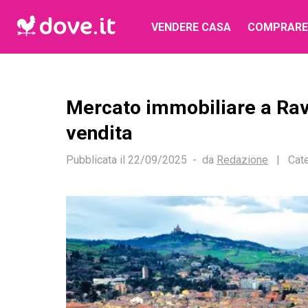
VENDERE CASA
COMPRARE
Mercato immobiliare a Rav
vendita
Pubblicata il
22/09/2025
da
Redazione
|
Cate