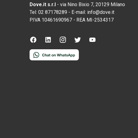
Dove.it s.r.l
-
via Nino Bixio 7, 20129 Milano
Tel:
02 87178289
-
E-mail:
info@dove.it
P.IVA
10461690967
-
REA
MI-2534317