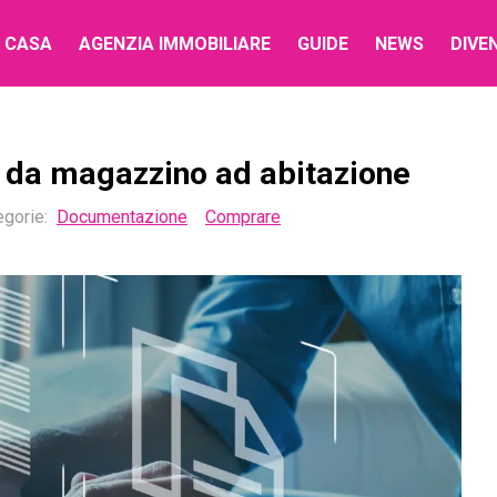
 CASA
AGENZIA IMMOBILIARE
GUIDE
NEWS
DIVE
 da magazzino ad abitazione
egorie
:
Documentazione
Comprare